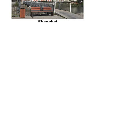
Shanghai
Zitbanken voor uw tuin, vraag naar de
mogelijkheden.
Sprookjesbanken 2
Zitbanken voor uw tuin, vraag naar de
mogelijkheden.
Sprookjesbanken