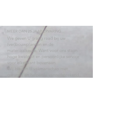
MEER DAN 25 JAAR ERVARING
We geven U graag raad bij uw
(ver)bouwplannen en de
materiaalkeuze. Want voor ons staan
hoge kwaliteit en persoonlijke service
voor elke klant bovenaan.
Wij bieden U vakmanschap met
garantie en helpen U vanzelfsprekend
verder bij een eventueel probleem na
de werkzaamheden. Van onze service
kunt U zeker zijn!
ONZE DIENSTEN
Aanleg van opritten & terrassen
Plaatsing van Buitenverlichting op