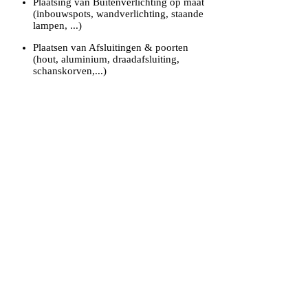
Plaatsing van Buitenverlichting op maat
(inbouwspots, wandverlichting, staande
lampen, ...)
Plaatsen van Afsluitingen & poorten
(hout, aluminium, draadafsluiting,
schanskorven,...)
Tuinhuis, overkapping, carport
Aan- en bijbouw, Pool house, garages
Grond-, Graaf- en funderingswerken
Rioleringswerken (gescheiden riolering,
regenwater of septische putten, ...)
Randafwerking : keerwanden, palissades,
moodul, gemetste muren
Webshop
VOLG ONS
Geïnspireerd worden en als eerste op de hoogte zijn
van nieuwe producten, handige tips & evenementen?
Volg dan onze sociale media kanalen!