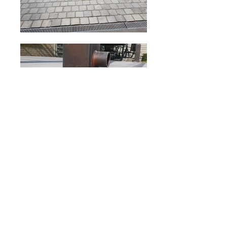
MEER DAN 25 JAAR ERVARING
We geven U graag raad bij uw
(ver)bouwplannen en de
materiaalkeuze. Want voor ons staan
hoge kwaliteit en persoonlijke service
voor elke klant bovenaan.
Wij bieden U vakmanschap met
garantie en helpen U vanzelfsprekend
verder bij een eventueel probleem na