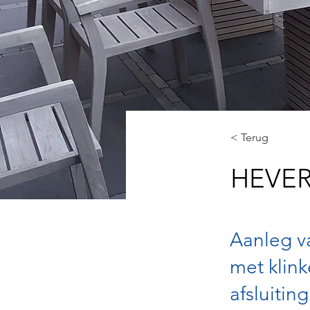
< Terug
HEVER
Aanleg va
met klink
afsluiting