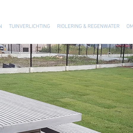
N
TUINVERLICHTING
RIOLERING & REGENWATER
OM