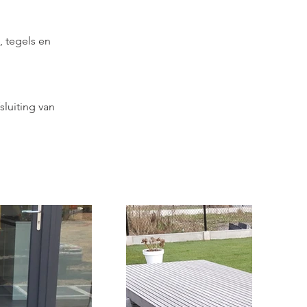
 tegels en 
luiting van 