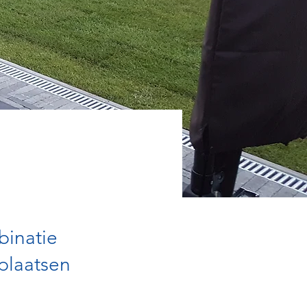
binatie
 plaatsen